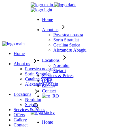
Home
About us
Povestea noastra
Sorin Stratulat
Catalina Stoica
Alexandru Abagiu
Home
Locations
About us
Nordului
Povestea noastra
Stejarii
Sorin Stratulat
Services & Prices
Catalina Stoica
Offers
Alexandru Abagiu
Gallery
Contact
Locations
Nordului
Stejarii
Services & Prices
Offers
Gallery
Home
Contact