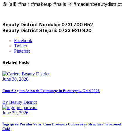
© (all) #hair #makeup #nails -> #madeinbeautydistrict
Beauty District Nordului: 0731 700 652
Beauty District Stejarii: 0733 920 920
Facebook
Twitter
Pinterest
Related Posts
June 30, 2026
Cum Alegi un Salon de Frumusețe în București – Ghid 2026
By Beauty District
June 29, 2026
Îngrijirea Părului Vara: Cum Protejezi Culoarea și Structura în Sezonul
Cald