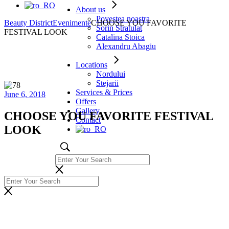
About us
Povestea noastra
Beauty District
Evenimente
CHOOSE YOU FAVORITE
Sorin Stratulat
FESTIVAL LOOK
Catalina Stoica
Alexandru Abagiu
Locations
Nordului
Stejarii
Services & Prices
June 6, 2018
Offers
Gallery
CHOOSE YOU FAVORITE FESTIVAL
Contact
LOOK