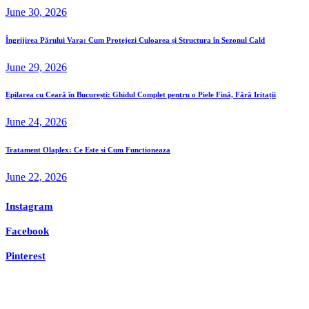
June 30, 2026
Îngrijirea Părului Vara: Cum Protejezi Culoarea și Structura în Sezonul Cald
June 29, 2026
Epilarea cu Ceară în București: Ghidul Complet pentru o Piele Fină, Fără Iritații
June 24, 2026
Tratament Olaplex: Ce Este si Cum Functioneaza
June 22, 2026
Instagram
Facebook
Pinterest