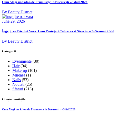
Cum Alegi un Salon de Frumusețe în București – Ghid 2026
By Beauty District
June 29, 2026
Îngrijirea Părului Vara: Cum Protejezi Culoarea și Structura în Sezonul Cald
By Beauty District
Categorii
Evenimente
(30)
Hair
(94)
Make-up
(101)
Mireasa
(1)
Nails
(53)
Noutati
(25)
Sfaturi
(213)
Citește noutățile
Cum Alegi un Salon de Frumusețe în București – Ghid 2026