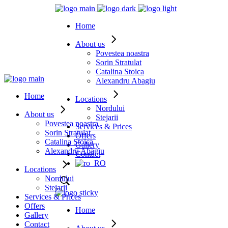
Home
About us
Povestea noastra
Sorin Stratulat
Catalina Stoica
Alexandru Abagiu
Home
Locations
Nordului
About us
Stejarii
Povestea noastra
Services & Prices
Sorin Stratulat
Offers
Catalina Stoica
Gallery
Alexandru Abagiu
Contact
Locations
Nordului
Stejarii
Services & Prices
Offers
Home
Gallery
Contact