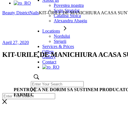
About us
Povestea noastra
Sorin Stratulat
Beauty District
Nails
KIT-URILE DE MANICHIURA ACASA SUNT
Catalina Stoica
Alexandru Abagiu
Locations
Nordului
Stejarii
April 27, 2020
Services & Prices
Offers
KIT-URILE DE MANICHIURA ACASA SU
Gallery
Contact
PENTRU CA NE DORIM SA SUSTINEM PRODUCATOR
FARMEC