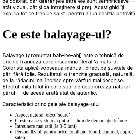
de colorat, dar diferențele între ele sunt semnificative —
atât vizual, cât și ca întreținere și preț. Acest ghid îți
explică tot ce trebuie să știi pentru a lua decizia potrivită.
Ce este balayage-ul?
Balayage (pronunțat bah-lee-ahj) este o tehnică de
origine franceză care înseamnă literal ‘a mătura’.
Colorista aplică vopseaua manual, direct pe șuvițele de
păr, fără folie. Rezultatul: o tranziție graduală, naturală,
de la rădăcini mai închise spre vârfuri mai deschise.
Efectul imită felul în care soarele decolorează natural
părul — de aceea arată atât de autentic.
Caracteristici principale ale balayage-ului:
Aspect natural, efect ‘soare’
Creșterea se vede mai puțin — linii de demarcație blânde
Întreținere mai rară (la 3-5 luni)
Personalizabil pentru orice tonalitate: blond, caramel, cupru,
șaten