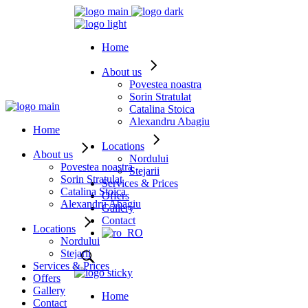
Home
About us
Povestea noastra
Sorin Stratulat
Catalina Stoica
Alexandru Abagiu
Home
Locations
About us
Nordului
Povestea noastra
Stejarii
Sorin Stratulat
Services & Prices
Catalina Stoica
Offers
Alexandru Abagiu
Gallery
Contact
Locations
Nordului
Stejarii
Services & Prices
Offers
Gallery
Home
Contact