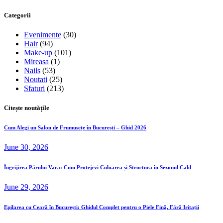
Categorii
Evenimente
(30)
Hair
(94)
Make-up
(101)
Mireasa
(1)
Nails
(53)
Noutati
(25)
Sfaturi
(213)
Citește noutățile
Cum Alegi un Salon de Frumusețe în București – Ghid 2026
June 30, 2026
Îngrijirea Părului Vara: Cum Protejezi Culoarea și Structura în Sezonul Cald
June 29, 2026
Epilarea cu Ceară în București: Ghidul Complet pentru o Piele Fină, Fără Iritații