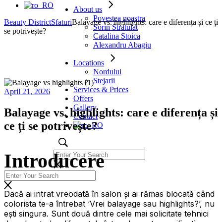
About us
Povestea noastra
Beauty District
Sfaturi
Balayage vs. highlights: care e diferența și ce ți
Sorin Stratulat
se potrivește?
Catalina Stoica
Alexandru Abagiu
Locations
Nordului
Stejarii
Services & Prices
April 21, 2026
Offers
Gallery
Balayage vs. highlights: care e diferența și
Contact
ce ți se potrivește?
Introducere
Dacă ai intrat vreodată în salon și ai rămas blocată când
colorista te-a întrebat ‘Vrei balayage sau highlights?’, nu
ești singura. Sunt două dintre cele mai solicitate tehnici