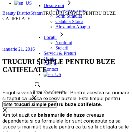
Despre noi
Povestea noastra
Beauty District
Sfaturi
TRUCURI SIMPLE PENTRU BUZE
Sorin Stratulat
CATIFELATE
Catalina Stoica
Alexandru Abagiu
Locații
Nordului
Stejarii
ianuarie 21, 2016
Servicii & Preturi
Oferte
TRUCURI SIMPLE PENTRU BUZE
Galerie
CATIFELATE
Contact
Frigul si vantul fac multe rele. Printre acestea se numara
si faptul ca usuca excesiv buzele. Este timpul pentru
niste
trucuri simple pentru buze catifelate
.
Am tot auzit ca
balsamurile
de buze
creeaza
dependenta si ca formulele lor sunt concepute ca sa
usuce si mai mult buzele pentru ca tu sa fii obligata sa le