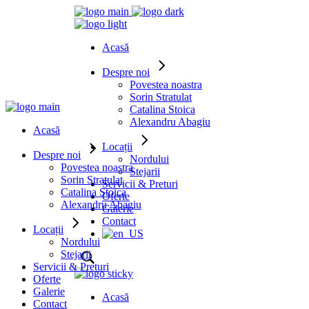
Acasă
Despre noi
Povestea noastra
Sorin Stratulat
Catalina Stoica
Alexandru Abagiu
Acasă
Locații
Despre noi
Nordului
Povestea noastra
Stejarii
Sorin Stratulat
Servicii & Preturi
Catalina Stoica
Oferte
Alexandru Abagiu
Galerie
Contact
Locații
Nordului
Stejarii
Servicii & Preturi
Oferte
Galerie
Acasă
Contact