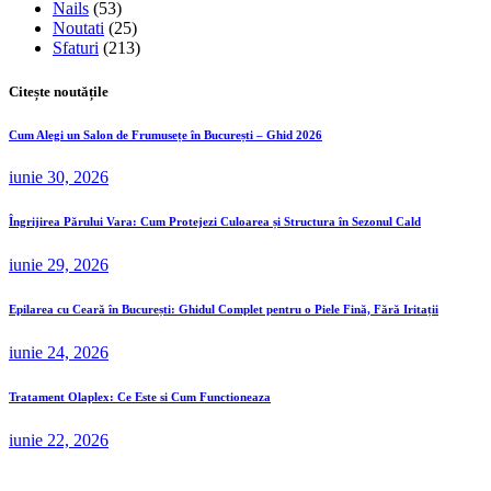
Nails
(53)
Noutati
(25)
Sfaturi
(213)
Citește noutățile
Cum Alegi un Salon de Frumusețe în București – Ghid 2026
iunie 30, 2026
Îngrijirea Părului Vara: Cum Protejezi Culoarea și Structura în Sezonul Cald
iunie 29, 2026
Epilarea cu Ceară în București: Ghidul Complet pentru o Piele Fină, Fără Iritații
iunie 24, 2026
Tratament Olaplex: Ce Este si Cum Functioneaza
iunie 22, 2026