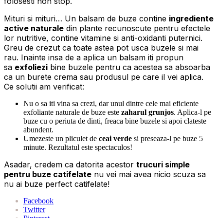
folosesti non stop.
Mituri si mituri… Un balsam de buze contine
ingrediente
active naturale
din plante recunoscute pentru efectele
lor nutritive, contine vitamine si anti-oxidanti puternici.
Greu de crezut ca toate astea pot usca buzele si mai
rau. Inainte insa de a aplica un balsam iti propun
sa
exfoliezi
bine buzele pentru ca acestea sa absoarba
ca un burete crema sau produsul pe care il vei aplica.
Ce solutii am verificat:
Nu o sa iti vina sa crezi, dar unul dintre cele mai eficiente
exfoliante naturale de buze este
zaharul grunjos
. Aplica-l pe
buze cu o periuta de dinti, freaca bine buzele si apoi clateste
abundent.
Umezeste un pliculet de
ceai verde
si preseaza-l pe buze 5
minute. Rezultatul este spectaculos!
Asadar, credem ca datorita acestor
trucuri simple
pentru buze catifelate
nu vei mai avea nicio scuza sa
nu ai buze perfect catifelate!
Facebook
Twitter