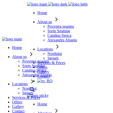
Home
About us
Povestea noastra
Sorin Stratulat
Catalina Stoica
Alexandru Abagiu
Home
Locations
Nordului
About us
Stejarii
Povestea noastra
Services & Prices
Sorin Stratulat
Offers
Catalina Stoica
Gallery
Alexandru Abagiu
Contact
Locations
Nordului
Stejarii
Services & Prices
Offers
Home
Gallery
Contact