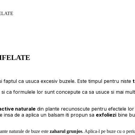
ELATE
IFELATE
si faptul ca usuca excesiv buzele. Este timpul pentru niste
t
 ca formulele lor sunt concepute ca sa usuce si mai mult bu
active naturale
din plante recunoscute pentru efectele lor n
te insa de a aplica un balsam iti propun sa
exfoliezi
bine bu
liante naturale de buze este
zaharul grunjos
. Aplica-l pe buze cu o periu