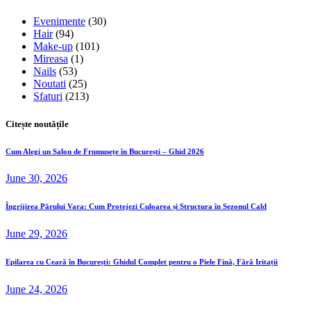
Evenimente
(30)
Hair
(94)
Make-up
(101)
Mireasa
(1)
Nails
(53)
Noutati
(25)
Sfaturi
(213)
Citește noutățile
Cum Alegi un Salon de Frumusețe în București – Ghid 2026
June 30, 2026
Îngrijirea Părului Vara: Cum Protejezi Culoarea și Structura în Sezonul Cald
June 29, 2026
Epilarea cu Ceară în București: Ghidul Complet pentru o Piele Fină, Fără Iritații
June 24, 2026