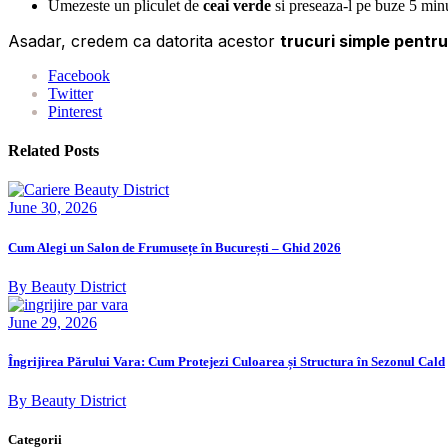
Umezeste un pliculet de
ceai verde
si preseaza-l pe buze 5 minu
Asadar, credem ca datorita acestor
trucuri simple pentru
Facebook
Twitter
Pinterest
Related Posts
June 30, 2026
Cum Alegi un Salon de Frumusețe în București – Ghid 2026
By Beauty District
June 29, 2026
Îngrijirea Părului Vara: Cum Protejezi Culoarea și Structura în Sezonul Cald
By Beauty District
Categorii