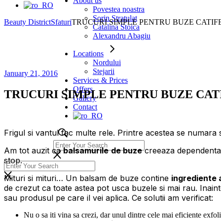
About us
Povestea noastra
Sorin Stratulat
Beauty District
Sfaturi
TRUCURI SIMPLE PENTRU BUZE CATIF
Catalina Stoica
Alexandru Abagiu
Locations
Nordului
Stejarii
January 21, 2016
Services & Prices
Offers
TRUCURI SIMPLE PENTRU BUZE CAT
Gallery
Contact
Frigul si vantul fac multe rele. Printre acestea se numara 
Am tot auzit ca
balsamurile
de buze
creeaza dependenta si
stop.
Mituri si mituri… Un balsam de buze contine
ingrediente 
de crezut ca toate astea pot usca buzele si mai rau. Inain
sau produsul pe care il vei aplica. Ce solutii am verificat:
Nu o sa iti vina sa crezi, dar unul dintre cele mai eficiente exfo