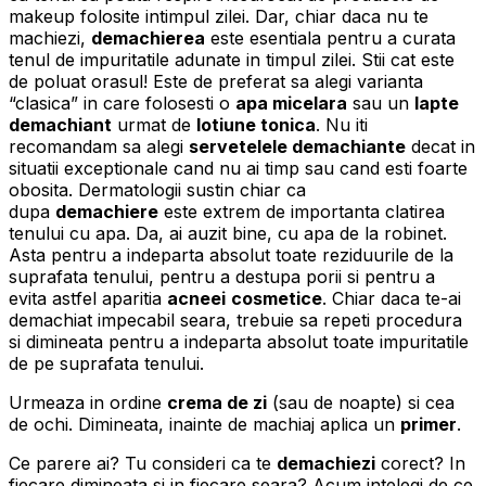
makeup folosite intimpul zilei. Dar, chiar daca nu te
machiezi,
demachierea
este esentiala pentru a curata
tenul de impuritatile adunate in timpul zilei. Stii cat este
de poluat orasul! Este de preferat sa alegi varianta
“clasica” in care folosesti o
apa micelara
sau un
lapte
demachiant
urmat de
lotiune tonica
. Nu iti
recomandam sa alegi
servetelele demachiante
decat in
situatii exceptionale cand nu ai timp sau cand esti foarte
obosita. Dermatologii sustin chiar ca
dupa
demachiere
este extrem de importanta clatirea
tenului cu apa. Da, ai auzit bine, cu apa de la robinet.
Asta pentru a indeparta absolut toate reziduurile de la
suprafata tenului, pentru a destupa porii si pentru a
evita astfel aparitia
acneei
cosmetice
. Chiar daca te-ai
demachiat impecabil seara, trebuie sa repeti procedura
si dimineata pentru a indeparta absolut toate impuritatile
de pe suprafata tenului.
Urmeaza in ordine
crema de zi
(sau de noapte) si cea
de ochi. Dimineata, inainte de machiaj aplica un
primer
.
Ce parere ai? Tu consideri ca te
demachiezi
corect? In
fiecare dimineata si in fiecare seara? Acum intelegi de ce