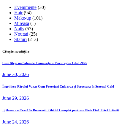
Evenimente
(30)
Hair
(94)
Make-up
(101)
Mireasa
(1)
Nails
(53)
Noutati
(25)
Sfaturi
(213)
Citește noutățile
Cum Alegi un Salon de Frumusețe în București – Ghid 2026
June 30, 2026
Îngrijirea Părului Vara: Cum Protejezi Culoarea și Structura în Sezonul Cald
June 29, 2026
Epilarea cu Ceară în București: Ghidul Complet pentru o Piele Fină, Fără Iritații
June 24, 2026