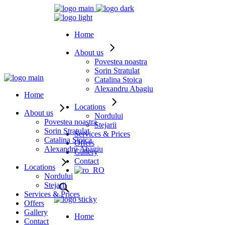
Home
About us
Povestea noastra
Sorin Stratulat
Catalina Stoica
Alexandru Abagiu
Home
Locations
About us
Nordului
Povestea noastra
Stejarii
Sorin Stratulat
Services & Prices
Catalina Stoica
Offers
Alexandru Abagiu
Gallery
Contact
Locations
Nordului
Stejarii
Services & Prices
Offers
Gallery
Home
Contact