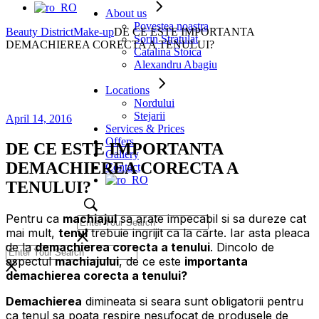
About us
Povestea noastra
Beauty District
Make-up
DE CE ESTE IMPORTANTA
Sorin Stratulat
DEMACHIEREA CORECTA A TENULUI?
Catalina Stoica
Alexandru Abagiu
Locations
Nordului
Stejarii
April 14, 2016
Services & Prices
Offers
DE CE ESTE IMPORTANTA
Gallery
DEMACHIEREA CORECTA A
Contact
TENULUI?
Pentru ca
machiajul
sa arate impecabil si sa dureze cat
mai mult,
tenul
trebuie ingrijit ca la carte. Iar asta pleaca
de la
demachierea corecta a tenului
. Dincolo de
aspectul
machiajului
, de ce este
importanta
demachierea corecta a tenului?
Demachierea
dimineata si seara sunt obligatorii pentru
ca tenul sa poata respire nesufocat de produsele de