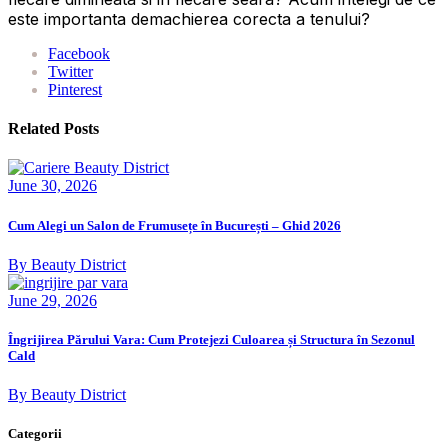
este importanta demachierea corecta a tenului?
Facebook
Twitter
Pinterest
Related Posts
June 30, 2026
Cum Alegi un Salon de Frumusețe în București – Ghid 2026
By Beauty District
June 29, 2026
Îngrijirea Părului Vara: Cum Protejezi Culoarea și Structura în Sezonul
Cald
By Beauty District
Categorii