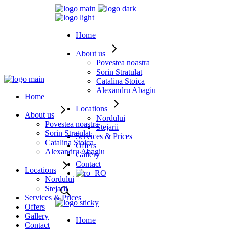
Home
About us
Povestea noastra
Sorin Stratulat
Catalina Stoica
Alexandru Abagiu
Home
Locations
About us
Nordului
Povestea noastra
Stejarii
Sorin Stratulat
Services & Prices
Catalina Stoica
Offers
Alexandru Abagiu
Gallery
Contact
Locations
Nordului
Stejarii
Services & Prices
Offers
Gallery
Home
Contact