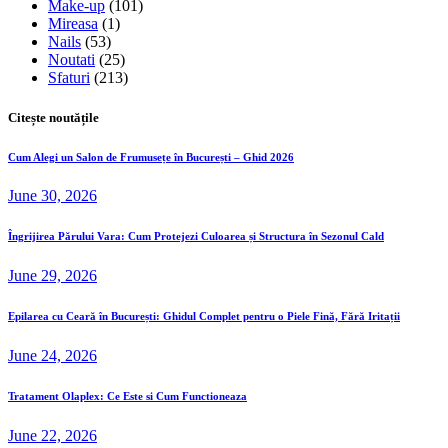
Make-up
(101)
Mireasa
(1)
Nails
(53)
Noutati
(25)
Sfaturi
(213)
Citește noutățile
Cum Alegi un Salon de Frumusețe în București – Ghid 2026
June 30, 2026
Îngrijirea Părului Vara: Cum Protejezi Culoarea și Structura în Sezonul Cald
June 29, 2026
Epilarea cu Ceară în București: Ghidul Complet pentru o Piele Fină, Fără Iritații
June 24, 2026
Tratament Olaplex: Ce Este si Cum Functioneaza
June 22, 2026