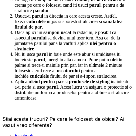
crema pe care o folosesti cand iti usuci
parul
, pentru a da
stralucire
parului
Usuca-ti
parul
in directia in care acesta creste. Astfel,
fixezi
cuticulele
in jos si sporesti stralucirea si
sanatatea
firului de par
.
Daca aplici un
sampon uscat
la radacini, e posibil ca
aspectul
parului
sa devina unul usor tern. Asa ca, de la
jumatatea parului pana la varfuri aplica
ulei pentru o
stralucire
Nu iti usca
parul
in baie unde este abur si umiditatea iti
increteste
parul
, mergi in alta camera. Pune putin
ulei
in
palme si trece-ti mainile prin par, iar in ultímele 2 minute
foloseste aerul rece al
uscatorului
pentru a
inchide
cuticulele
firului de par si a-i spori stralucirea.
Aplica
uleiul pentru par
si
produsele de styling
inainte de
a-ti peria si usca
parul
. Acest lucru va asigura o protectie si o
distributie uniforma a produselor pentru a obtine o stralucire
armonioasa.
Stiai aceste trucuri? Pe care le folosesti de obicei? Ai
vazut vreo diferenta?
Facebook