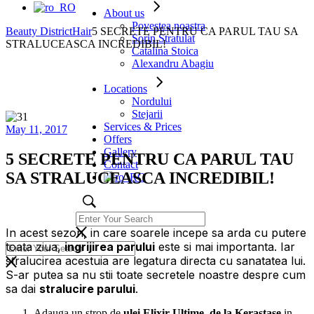
About us
Povestea noastra
Beauty District
Hair
5 SECRETE PENTRU CA PARUL TAU SA
Sorin Stratulat
STRALUCEASCA INCREDIBIL!
Catalina Stoica
Alexandru Abagiu
Locations
Nordului
Stejarii
Services & Prices
May 11, 2017
Offers
Gallery
5 SECRETE PENTRU CA PARUL TAU
Contact
SA STRALUCEASCA INCREDIBIL!
In acest sezon, in care soarele incepe sa arda cu putere
toata ziua,
ingrijirea parului
este si mai importanta. Iar
stralucirea acestuia are legatura directa cu sanatatea lui.
S-ar putea sa nu stii toate secretele noastre despre cum
sa dai
stralucire parului
.
Adauga un strop de
ulei Elixir Ultime, de la Kerastase
in