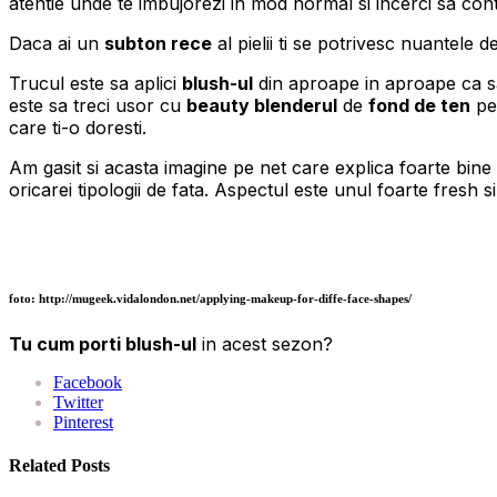
atentie unde te imbujorezi in mod normal si incerci sa co
Daca ai un
subton rece
al pielii ti se potrivesc nuantele 
Trucul este sa aplici
blush-ul
din aproape in aproape ca sa 
este sa treci usor cu
beauty blenderul
de
fond de ten
pes
care ti-o doresti.
Am gasit si acasta imagine pe net care explica foarte bine 
oricarei tipologii de fata. Aspectul este unul foarte fresh s
foto: http://mugeek.vidalondon.net/applying-makeup-for-diffe-face-shapes/
Tu cum porti blush-ul
in acest sezon?
Facebook
Twitter
Pinterest
Related Posts