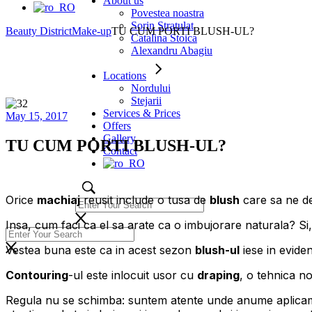
About us
Povestea noastra
Sorin Stratulat
Beauty District
Make-up
TU CUM PORTI BLUSH-UL?
Catalina Stoica
Alexandru Abagiu
Locations
Nordului
Stejarii
Services & Prices
May 15, 2017
Offers
Gallery
TU CUM PORTI BLUSH-UL?
Contact
Orice
machiaj
reusit include o tusa de
blush
care sa ne de
Insa, cum faci ca el sa arate ca o imbujorare naturala? Si,
Vestea buna este ca in acest sezon
blush-ul
iese in eviden
Contouring
-ul este inlocuit usor cu
draping
, o tehnica n
Regula nu se schimba: suntem atente unde anume aplic