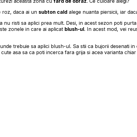
nturezi aceasta zona cu
fard de obraz
. Ce culoare alegi?
de roz, daca ai un
subton cald
alege nuanta piersicii, iar dac
nu risti sa aplici prea mult. Desi, in acest sezon poti purt
te zonele in care ai aplicat
blush-ul
. In acest mod, vei reu
unde trebuie sa aplici blush-ul. Sa stii ca bujorii desenati 
i cute asa sa ca poti incerca fara grija si acea varianta chiar