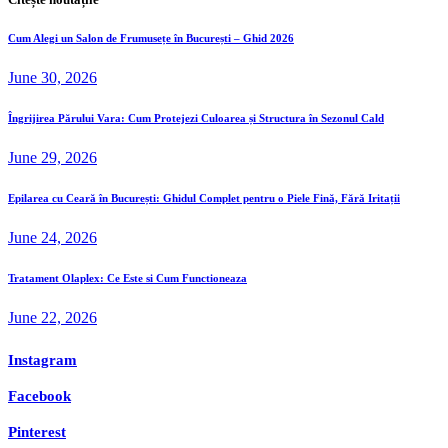
Cum Alegi un Salon de Frumusețe în București – Ghid 2026
June 30, 2026
Îngrijirea Părului Vara: Cum Protejezi Culoarea și Structura în Sezonul Cald
June 29, 2026
Epilarea cu Ceară în București: Ghidul Complet pentru o Piele Fină, Fără Iritații
June 24, 2026
Tratament Olaplex: Ce Este si Cum Functioneaza
June 22, 2026
Instagram
Facebook
Pinterest