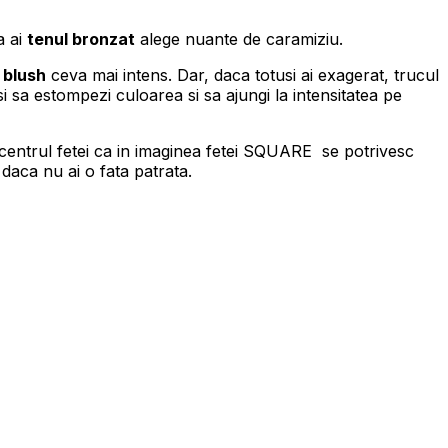
a ai
tenul bronzat
alege nuante de caramiziu.
a
blush
ceva mai intens. Dar, daca totusi ai exagerat, trucul
si sa estompezi culoarea si sa ajungi la intensitatea pe
in centrul fetei ca in imaginea fetei SQUARE se potrivesc
 daca nu ai o fata patrata.