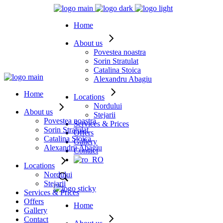
Home
About us
Povestea noastra
Sorin Stratulat
Catalina Stoica
Alexandru Abagiu
Home
Locations
Nordului
About us
Stejarii
Povestea noastra
Services & Prices
Sorin Stratulat
Offers
Catalina Stoica
Gallery
Alexandru Abagiu
Contact
Locations
Nordului
Stejarii
Services & Prices
Offers
Home
Gallery
Contact