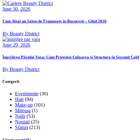
June 30, 2026
Cum Alegi un Salon de Frumusețe în București – Ghid 2026
By Beauty District
June 29, 2026
Îngrijirea Părului Vara: Cum Protejezi Culoarea și Structura în Sezonul Cald
By Beauty District
Categorii
Evenimente
(30)
Hair
(94)
Make-up
(101)
Mireasa
(1)
Nails
(53)
Noutati
(25)
Sfaturi
(213)
Citește noutățile