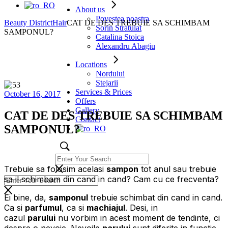
About us
Povestea noastra
Beauty District
Hair
CAT DE DES TREBUIE SA SCHIMBAM
Sorin Stratulat
SAMPONUL?
Catalina Stoica
Alexandru Abagiu
Locations
Nordului
Stejarii
Services & Prices
October 16, 2017
Offers
Gallery
CAT DE DES TREBUIE SA SCHIMBAM
Contact
SAMPONUL?
Trebuie sa folosim acelasi
sampon
tot anul sau trebuie
sa il schimbam din cand in cand? Cam cu ce frecventa?
Ei bine, da,
samponul
trebuie schimbat din cand in cand.
Ca si
parfumul
, ca si
machiajul
. Desi, in
cazul
parului
nu vorbim in acest moment de tendinte, ci
despre o nevoie. Nevoile
parului
sunt diferite in functie