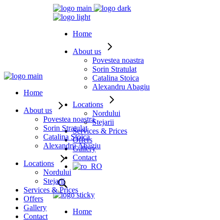
Home
About us
Povestea noastra
Sorin Stratulat
Catalina Stoica
Alexandru Abagiu
Home
Locations
About us
Nordului
Povestea noastra
Stejarii
Sorin Stratulat
Services & Prices
Catalina Stoica
Offers
Alexandru Abagiu
Gallery
Contact
Locations
Nordului
Stejarii
Services & Prices
Offers
Gallery
Home
Contact