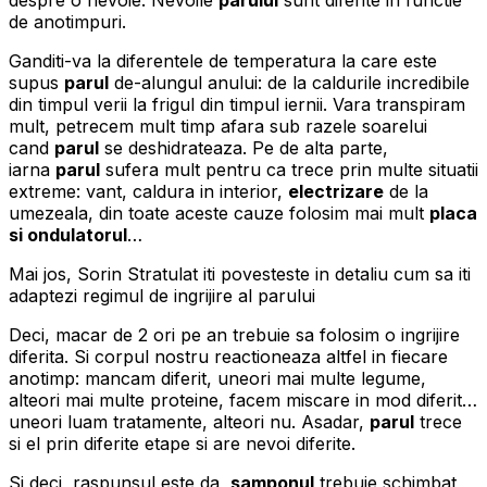
de anotimpuri.
Ganditi-va la diferentele de temperatura la care este
supus
parul
de-alungul anului: de la caldurile incredibile
din timpul verii la frigul din timpul iernii. Vara transpiram
mult, petrecem mult timp afara sub razele soarelui
cand
parul
se deshidrateaza. Pe de alta parte,
iarna
parul
sufera mult pentru ca trece prin multe situatii
extreme: vant, caldura in interior,
electrizare
de la
umezeala, din toate aceste cauze folosim mai mult
placa
si ondulatorul
…
Mai jos, Sorin Stratulat iti povesteste in detaliu cum sa iti
adaptezi regimul de ingrijire al parului
Deci, macar de 2 ori pe an trebuie sa folosim o ingrijire
diferita. Si corpul nostru reactioneaza altfel in fiecare
anotimp: mancam diferit, uneori mai multe legume,
alteori mai multe proteine, facem miscare in mod diferit…
uneori luam tratamente, alteori nu. Asadar,
parul
trece
si el prin diferite etape si are nevoi diferite.
Si deci, raspunsul este da,
samponul
trebuie schimbat