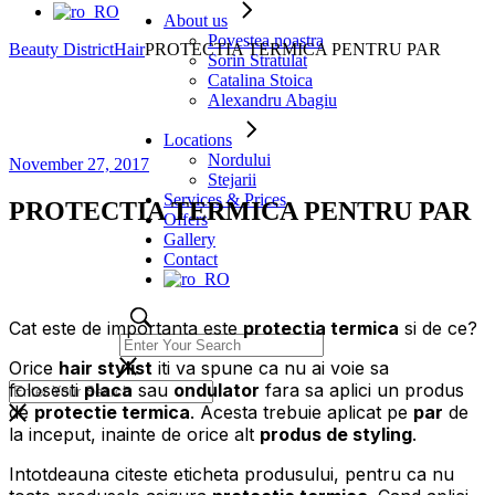
About us
Povestea noastra
Beauty District
Hair
PROTECTIA TERMICA PENTRU PAR
Sorin Stratulat
Catalina Stoica
Alexandru Abagiu
Locations
Nordului
November 27, 2017
Stejarii
Services & Prices
PROTECTIA TERMICA PENTRU PAR
Offers
Gallery
Contact
Cat este de importanta este
protectia termica
si de ce?
Orice
hair stylist
iti va spune ca nu ai voie sa
folosesti
placa
sau
ondulator
fara sa aplici un produs
de
protectie termica
. Acesta trebuie aplicat pe
par
de
la inceput, inainte de orice alt
produs de styling
.
Intotdeauna citeste eticheta produsului, pentru ca nu