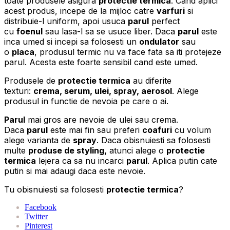
toate produsele asigura
protectie termica
. Cand aplici
acest produs, incepe de la mijloc catre
varfuri
si
distribuie-l uniform, apoi usuca
parul
perfect
cu
foenul
sau lasa-l sa se usuce liber. Daca
parul
este
inca umed si incepi sa folosesti un
ondulator
sau
o
placa
, produsul termic nu va face fata sa iti protejeze
parul. Acesta este foarte sensibil cand este umed.
Produsele de
protectie termica
au diferite
texturi:
crema, serum, ulei, spray, aerosol
. Alege
produsul in functie de nevoia pe care o ai.
Parul
mai gros are nevoie de ulei sau crema.
Daca
parul
este mai fin sau preferi
coafuri
cu volum
alege varianta de
spray
. Daca obisnuiesti sa folosesti
multe
produse de styling,
atunci alege o
protectie
termica
lejera ca sa nu incarci
parul
. Aplica putin cate
putin si mai adaugi daca este nevoie.
Tu obisnuiesti sa folosesti
protectie termica
?
Facebook
Twitter
Pinterest