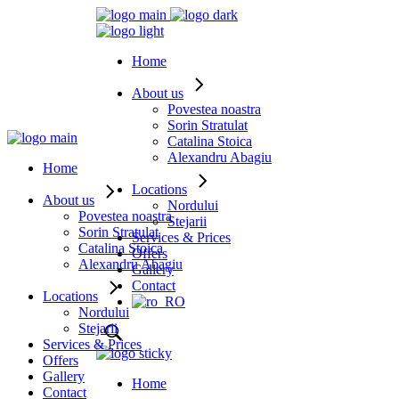
Home
About us
Povestea noastra
Sorin Stratulat
Catalina Stoica
Alexandru Abagiu
Home
Locations
About us
Nordului
Povestea noastra
Stejarii
Sorin Stratulat
Services & Prices
Catalina Stoica
Offers
Alexandru Abagiu
Gallery
Contact
Locations
Nordului
Stejarii
Services & Prices
Offers
Gallery
Home
Contact