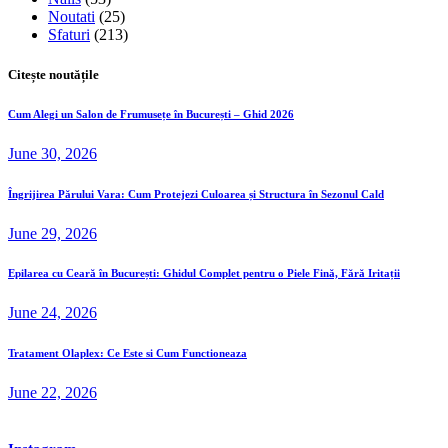
Noutati
(25)
Sfaturi
(213)
Citește noutățile
Cum Alegi un Salon de Frumusețe în București – Ghid 2026
June 30, 2026
Îngrijirea Părului Vara: Cum Protejezi Culoarea și Structura în Sezonul Cald
June 29, 2026
Epilarea cu Ceară în București: Ghidul Complet pentru o Piele Fină, Fără Iritații
June 24, 2026
Tratament Olaplex: Ce Este si Cum Functioneaza
June 22, 2026